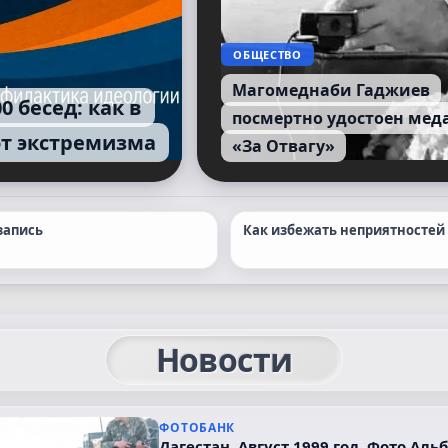
ОБЩЕСТВО
Магомеднаби Гаджиев
0 бесед: как в
посмертно удостоен мед
т экстремизма
«За Отвагу»
запись
Как избежать неприятностей
Новости
ФОТОБАНК
Дагестан. Август 1999 год. Фото Аль