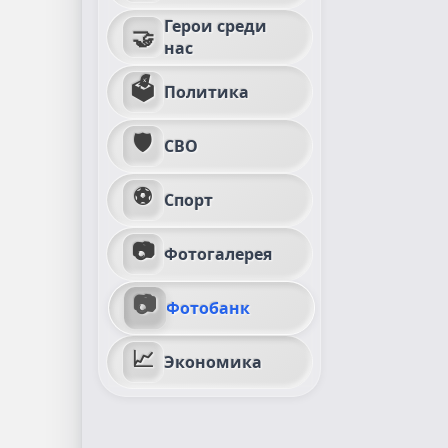
Герои среди
🤝
нас
🗳
Политика
🛡
СВО
⚽
Спорт
📷
Фотогалерея
📷
Фотобанк
📈
Экономика