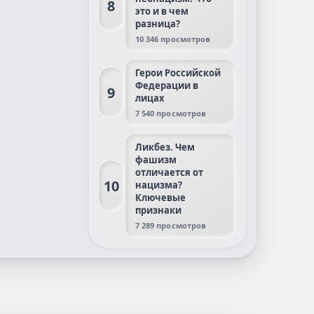
8
это и в чем
разница?
10 346 просмотров
Герои Российской
Федерации в
9
лицах
7 540 просмотров
Ликбез. Чем
фашизм
отличается от
10
нацизма?
Ключевые
признаки
7 289 просмотров